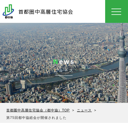
首都圏中高層住宅協会
N
ews
ニュース
首都圏中高層住宅協会（都中協）TOP
ニュース
第75回都中協総会が開催されました