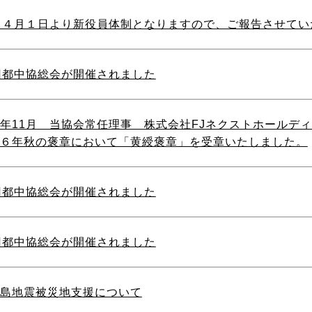
 ４月１日より新役員体制となりますので、ご報告させてい
回都中協総会が開催されました
年11月 当協会常任理事 株式会社FJネクストホールデ
６年秋の褒章において「黄綬褒章」を受章いたしました。
回都中協総会が開催されました
回都中協総会が開催されました
島地震被災地支援について