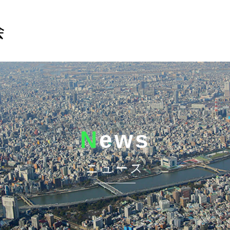
会
N
ews
ニュース